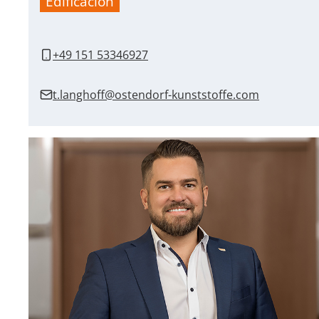
Edificación
+49 151 53346927
t.langhoff@ostendorf-kunststoffe.com