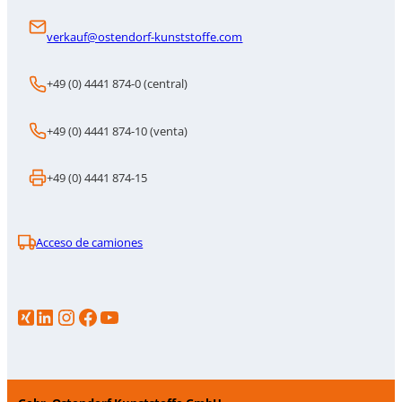
verkauf@ostendorf-kunststoffe.com
+49 (0) 4441 874-0 (central)
+49 (0) 4441 874-10 (venta)
+49 (0) 4441 874-15
Acceso de camiones
LinkedIn
Instagram
https://www.facebook.com/p/Gebr-Ostendorf-Kunststoffe-GmbH-100086706583386/
YouTube