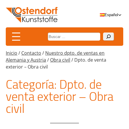
Saltar
al
Español
contenido
Suchen
Inicio
/
Contacto
/
Nuestro dpto. de ventas en
Alemania y Austria
/
Obra civil
/
Dpto. de venta
exterior – Obra civil
Categoría:
Dpto. de
venta exterior – Obra
civil