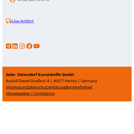
Lkw-Anfahrt
LinkedIn
Instagram
https://www.facebook.com/p/Gebr-Ostendorf-Kunststoffe-GmbH-100086706583386/
YouTube
Gebr. Ostendorf Kunststoffe GmbH
Rudolf-Diesel-Straße 6–8 | 49377 Vechta | Germany
Impressum
Datenschutz­erklärung
Barrierefreiheit
Hinweisgeber / Compliance