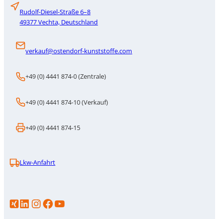
Rudolf-Diesel-Straße 6–8
49377 Vechta, Deutschland
verkauf@ostendorf-kunststoffe.com
+49 (0) 4441 874-0 (Zentrale)
+49 (0) 4441 874-10 (Verkauf)
+49 (0) 4441 874-15
Lkw-Anfahrt
LinkedIn
Instagram
https://www.facebook.com/p/Gebr-Ostendorf-Kunststoffe-GmbH-100086706583386/
YouTube