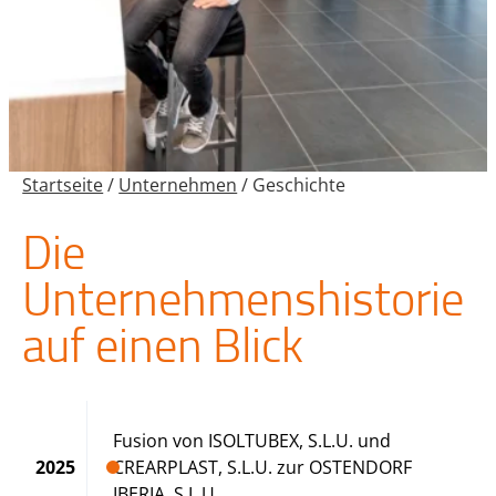
Startseite
/
Unternehmen
/
Geschichte
Die
Unternehmenshistorie
auf einen Blick
Fusion von ISOLTUBEX, S.L.U. und
2025
CREARPLAST, S.L.U. zur OSTENDORF
IBERIA, S.L.U.