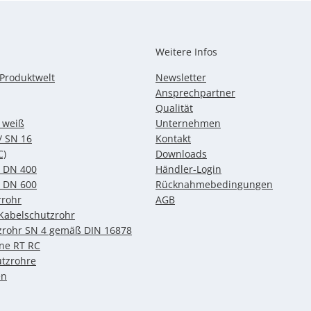
hr
Export
Weitere Infos
-Produktwelt
Newsletter
Ansprechpartner
Qualität
 weiß
Unternehmen
/ SN 16
Kontakt
C)
Downloads
 DN 400
Händler-Login
 DN 600
Rücknahmebedingungen
rrohr
AGB
 Kabelschutzrohr
zrohr SN 4 gemäß DIN 16878
ine RT RC
tzrohre
en