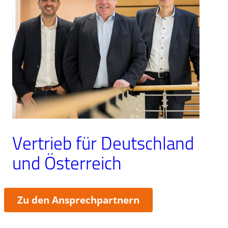
Vertrieb für Deutschland
und Österreich
:
Zu den Ansprechpartnern
Vertrieb