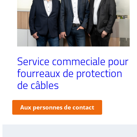
Service commeciale pour
fourreaux de protection
de câbles
:
Aux personnes de contact
Service
commeciale
pour