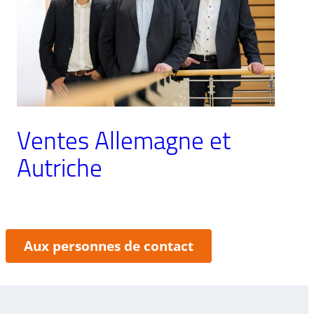
Ventes Allemagne et
Autriche
:
Aux personnes de contact
Ventes
Allemagne
et