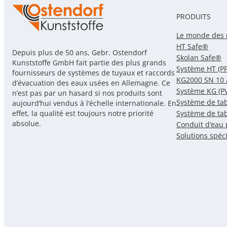
fourreaux
PRODUITS
de
protection
Le monde des 
HT Safe®
de
Depuis plus de 50 ans, Gebr. Ostendorf
Skolan Safe®
câbles
Kunststoffe GmbH fait partie des plus grands
Système HT (PP
fournisseurs de systèmes de tuyaux et raccords
KG2000 SN 10 
d’évacuation des eaux usées en Allemagne. Ce
Système KG (P
n’est pas par un hasard si nos produits sont
Système de ta
aujourd’hui vendus à l’échelle internationale. En
Système de ta
effet, la qualité est toujours notre priorité
absolue.
Conduit d’eau 
Solutions spéc