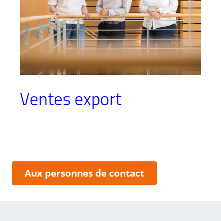
Ventes export
:
Aux personnes de contact
Ventes
export