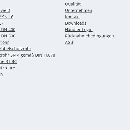
Qualität
 weiß
Unternehmen
/ SN 16
Kontakt
C)
Downloads
 DN 400
Händler-Login
 DN 600
Rücknahmebedingungen
rrohr
AGB
 Kabelschutzrohr
zrohr SN 4 gemäß DIN 16878
ine RT RC
tzrohre
en