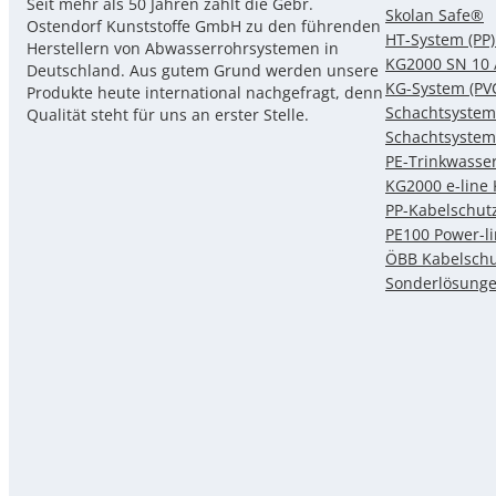
Seit mehr als 50 Jahren zählt die Gebr.
Skolan Safe®
Ostendorf Kunststoffe GmbH zu den führenden
HT-System (PP)
Herstellern von Abwasserrohrsystemen in
KG2000 SN 10 
Deutschland. Aus gutem Grund werden unsere
KG-System (PV
Produkte heute international nachgefragt, denn
Schachtsystem
Qualität steht für uns an erster Stelle.
Schachtsystem
PE-Trinkwasse
KG2000 e-line
PP-Kabelschut
PE100 Power-l
ÖBB Kabelschu
Sonderlösung