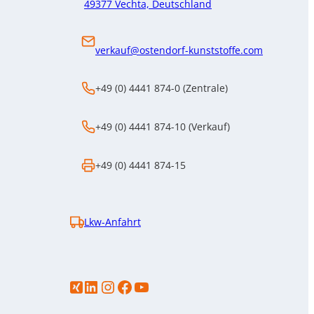
49377 Vechta, Deutschland
verkauf@ostendorf-kunststoffe.com
+49 (0) 4441 874-0 (Zentrale)
+49 (0) 4441 874-10 (Verkauf)
+49 (0) 4441 874-15
Lkw-Anfahrt
LinkedIn
Instagram
https://www.facebook.com/p/Gebr-Ostendorf-Kunststoffe-GmbH-100086706583386/
YouTube