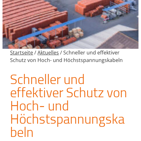
Startseite
/
Aktuelles
/
Schneller und effektiver
Schutz von Hoch- und Höchstspannungskabeln
Schneller und
effektiver Schutz von
Hoch- und
Höchstspannungska
beln