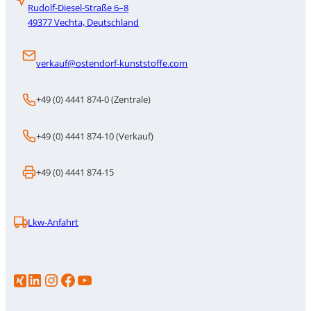
Rudolf-Diesel-Straße 6–8
49377 Vechta, Deutschland
verkauf@ostendorf-kunststoffe.com
+49 (0) 4441 874-0 (Zentrale)
+49 (0) 4441 874-10 (Verkauf)
+49 (0) 4441 874-15
Lkw-Anfahrt
LinkedIn
Instagram
https://www.facebook.com/p/Gebr-Ostendorf-Kunststoffe-GmbH-100086706583386/
YouTube