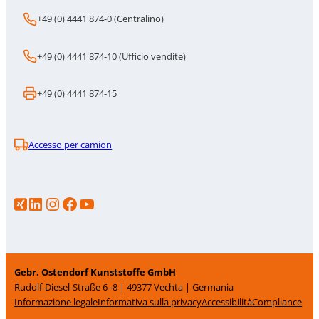
+49 (0) 4441 874-0 (Centralino)
+49 (0) 4441 874-10 (Ufficio vendite)
+49 (0) 4441 874-15
Accesso per camion
LinkedIn
Instagram
https://www.facebook.com/p/Gebr-Ostendorf-Kunststoffe-GmbH-100086706583386/
YouTube
Gebr. Ostendorf Kunststoffe GmbH
Rudolf-Diesel-Straße 6–8 | 49377 Vechta | Germania
Informazione legale
Informativa sulla privacy
Accessibilità
Compliance