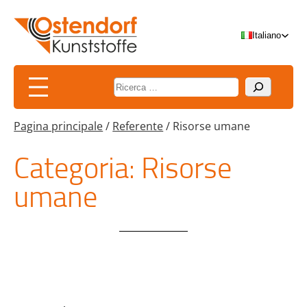
Vai
al
Italiano
contenuto
Suchen
Pagina principale
/
Referente
/
Risorse umane
Categoria:
Risorse
umane